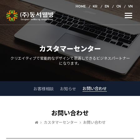
HOME
KR
EN
CN
VN
Toggle
naviga
カスタマーセンター
クリエイティブで官能的なデザインで恩返しできるビジネスパートナー
になります。
お問い合わせ
お客様相談
お知らせ
お問い合わせ
カスタマーセンター
お問い合わせ