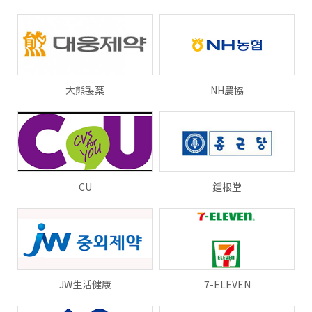
大熊製薬
NH農協
CU
鍾根堂
JW生活健康
7-ELEVEN