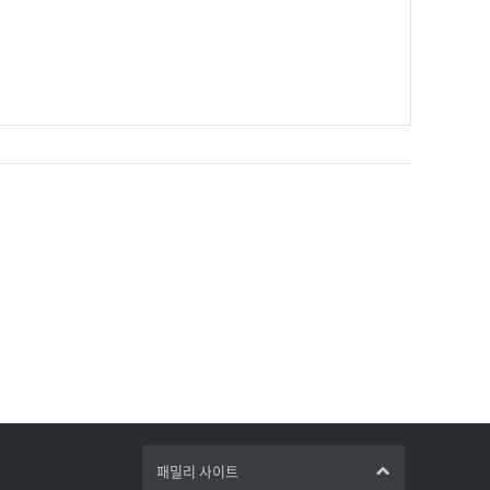
패밀리 사이트