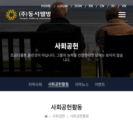
HOME
LOGIN
JOIN
EN
CN
JP
VN
Toggle
naviga
사회공헌
조금다를뿐,틀린것이 아닙니다. 그들의 능력을 인정한다면 장애는 보이지 않습
니다.
사회공헌활동
지역사회
지역뉴스
이벤트
사회공헌활동
사회공헌
사회공헌활동