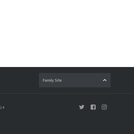
Family Site
214