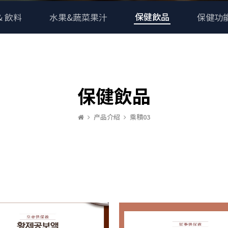
保健飲品
& 飲料
水果&蔬菜果汁
保健功
保健飲品
产品介绍
乘積03