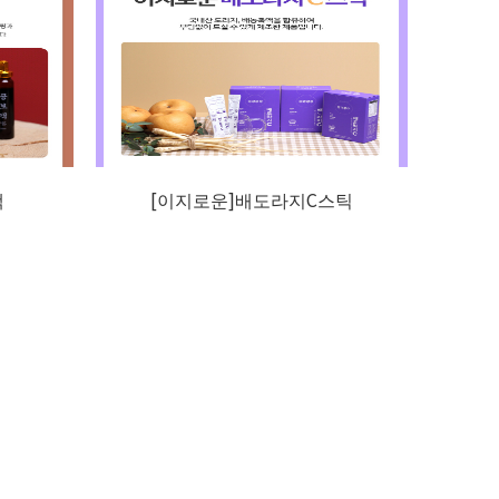
액
[이지로운]배도라지C스틱