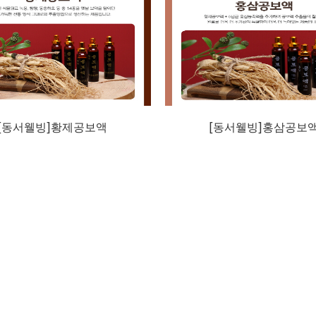
[동서웰빙]황제공보액
[동서웰빙]홍삼공보