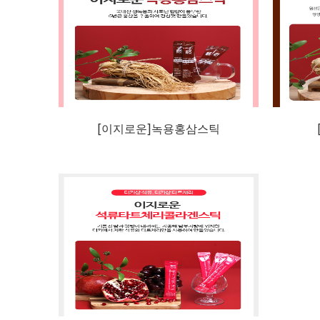
[이지로운]녹용홍삼스틱