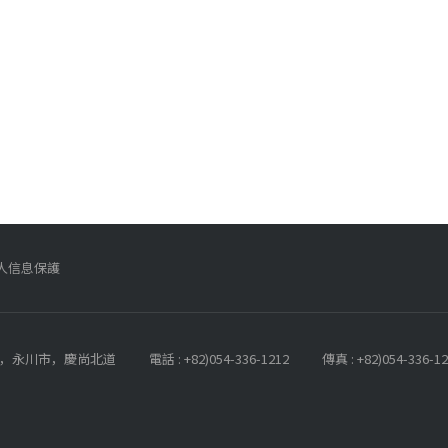
人信息保護
-RO，永川市，慶尚北道
電話 : +82)054-336-1212
傳真 : +82)054-336-1