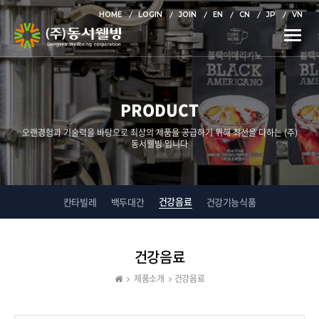
HOME
LOGIN
JOIN
EN
CN
JP
VN
Toggle
naviga
PRODUCT
오랜경험과 기술력을 바탕으로 최상의 제품을 공급하기 위해 최선을 다하는 (주)
동서웰빙 입니다
건강음료
칸타빌레
백두대간
건강기능식품
건강음료
제품소개
건강음료